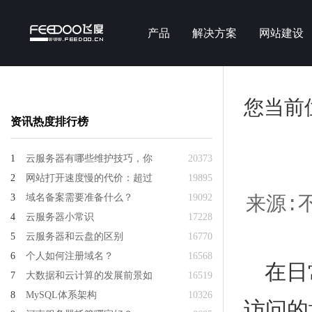
产品
解决方案
网站建设
您当前
资讯热度排行榜
1
云服务器有哪些维护技巧，你
20373
2
网站打开速度慢的代价：超过
19895
3
域名备案需要准备什么？
19092
来源:不
4
云服务器小常识
17228
5
云服务器和云盘的区别
16770
6
个人如何注册域名？
16568
在日
7
大数据和云计算的发展前景如
16519
8
MySQL体系架构
10326
访问的