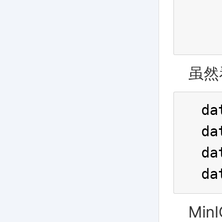
  
  
虽然
da
da
da
da
Min