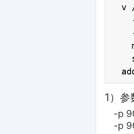
v 
  
  
  
  
ad
1）参
-p 
-p 