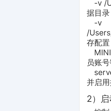
-v /
据目录
-v
/Users
存配置
MIN
员账号
ser
并启用
2）