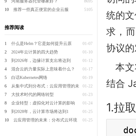
9
河南服务器托管哪家好？
8695
10
推荐一些真正便宜的企业云服
5105
统的文
推荐阅读
求，而
1
什么是Helm？它是如何提升云原
01-07
协议的
2
2024年云计算的四大趋势
01-10
3
到2026年，边缘计算支出将达到
01-12
本文
4
混合云的力量实际上意味着什么？
01-17
5
白话Kubernetes网络
01-19
结合 J
6
从集中式到分布式：云应用管理的未
01-22
7
大技术时代的网络转型
01-23
1.拉取
8
企业转型：虚拟化对云计算的影响
01-24
9
到2028年，云计算市场将达到1
01-25
10
云应用管理的未来：分布式云环境
01-25
do