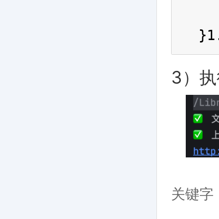
  
}1
3）
关键字