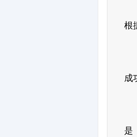
  
根
  
  
  
成功
  
  
是 