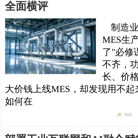
全面横评
制造
MES生
了"必修
不齐，
长、价
大价钱上线MES，却发现用不
如何在
1691