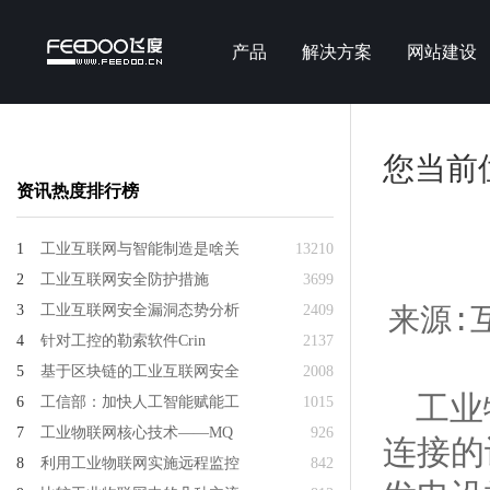
产品
解决方案
网站建设
您当前
资讯热度排行榜
1
工业互联网与智能制造是啥关
13210
2
工业互联网安全防护措施
3699
3
工业互联网安全漏洞态势分析
2409
来源:互
4
针对工控的勒索软件Crin
2137
5
基于区块链的工业互联网安全
2008
工业
6
工信部：加快人工智能赋能工
1015
7
工业物联网核心技术——MQ
926
连接的
8
利用工业物联网实施远程监控
842