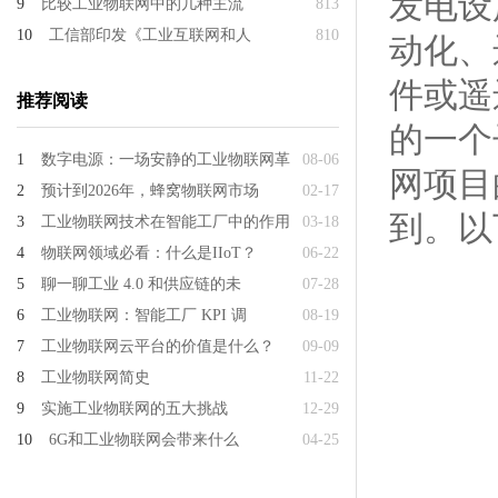
发电设
9
比较工业物联网中的几种主流
813
10
工信部印发《工业互联网和人
810
动化、
件或遥
推荐阅读
的一个
1
数字电源：一场安静的工业物联网革
08-06
网项目
2
预计到2026年，蜂窝物联网市场
02-17
到。以
3
工业物联网技术在智能工厂中的作用
03-18
4
物联网领域必看：什么是IIoT？
06-22
5
聊一聊工业 4.0 和供应链的未
07-28
6
工业物联网：智能工厂 KPI 调
08-19
7
工业物联网云平台的价值是什么？
09-09
8
工业物联网简史
11-22
9
实施工业物联网的五大挑战
12-29
10
6G和工业物联网会带来什么
04-25